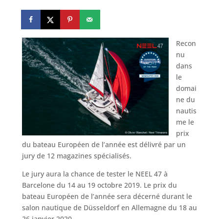
Recon
nu
dans
le
domai
ne du
nautis
me le
prix
du bateau Européen de l’année est délivré par un
jury de 12 magazines spécialisés.
Le jury aura la chance de tester le NEEL 47 à
Barcelone du 14 au 19 octobre 2019. Le prix du
bateau Européen de l’année sera décerné durant le
salon nautique de Düsseldorf en Allemagne du 18 au
26 janvier 2020.