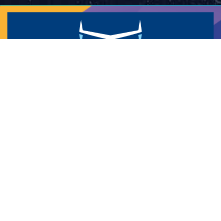
Spécialiste dans la vente de trimarans neufs
et multicoques d’occasions ...
LE GROUPE HELLOMULTI
NOS OCCASIONS
NOS BATEAUX À VOILE
NOS BATEAUX À MOTEUR